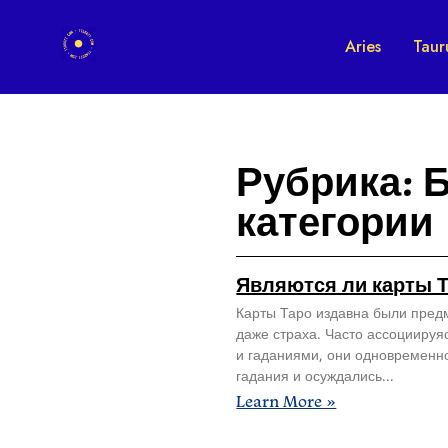
Aries
Taur
Рубрика: 
категории
Являются ли карты 
Карты Таро издавна были пред
даже страха. Часто ассоциируя
и гаданиями, они одновременн
гадания и осуждались
Learn More »