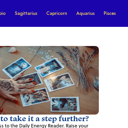
pio
Sagittarius
Capricorn
Aquarius
Pisces
o take it a step further?
s to the Daily Energy Reader. Raise your