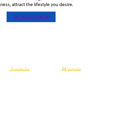
ess, attract the lifestyle you desire.
GET ACCESS NOW
Swords
Wands
The Lovers
The Lovers
The Star
The Star
The Fool
The Fool
The Hermit
The Hermit