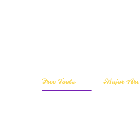
Free Tools
Major Ar
Yes or No Tarot Reader
Motivational Numerology