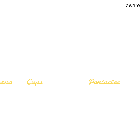
awaren
cana
Cups
Pentacles
The Lovers
The Lovers
The Star
The Star
The Fool
The Fool
The Hermit
The Hermit