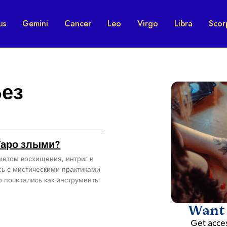
us
Gemini
Cancer
Leo
Virgo
Libra
Scor
Без
Таро злыми?
метом восхищения, интриг и
сь с мистическими практиками
о почитались как инструменты
Want t
Get acces